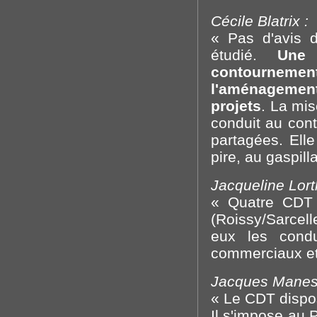
Cécile Blatrix :
« Pas d'avis d
étudié.
Une 
contournemen
l'aménagement
projets
. La mis
conduit au cont
partagées. Elle
pire, au gaspill
Jacqueline Lorth
« Quatre CDT 
(Roissy/Sarcel
eux les cond
commerciaux et 
Jacques Maness
« Le CDT dispos
Il s'impose au