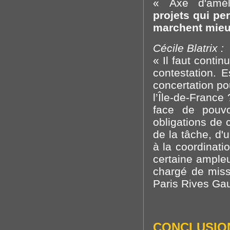
« Axe d'amé
projets qui pe
marchent mieu
Cécile Blatrix :
« Il faut conti
contestation. E
concertation po
l’Île-de-France 
face de pouvo
obligations de 
de la tâche, d'
à la coordinati
certaine ampleu
chargé de miss
Paris Rives Gauc
CONCLUSIO