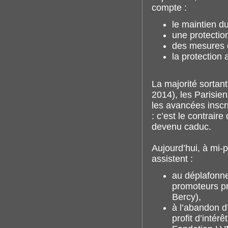
compte :
le maintien d
une protectio
des mesures 
la protection
La majorité sortan
2014), les Parisie
les avancées inscr
: c’est le contrair
devenu caduc.
Aujourd’hui, à mi-
assistent :
au déplafonn
promoteurs pr
Bercy),
à l’abandon d
profit d’intér