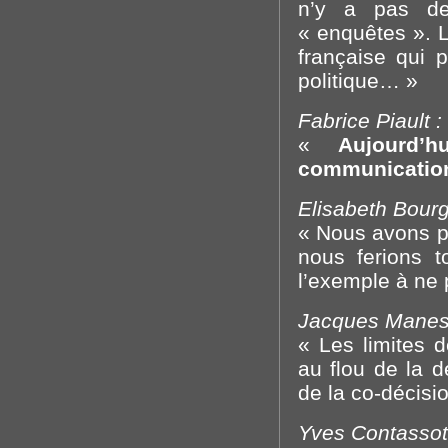
n’y a pas de
« enquêtes ». 
française qui 
politique… »
Fabrice Piault :
«
Aujourd’
communication,
Elisabeth Bourg
« Nous avons p
nous ferions t
l’exemple à ne 
Jacques Maness
« Les limites d
au flou de la d
de la co-décisio
Yves Contassot,