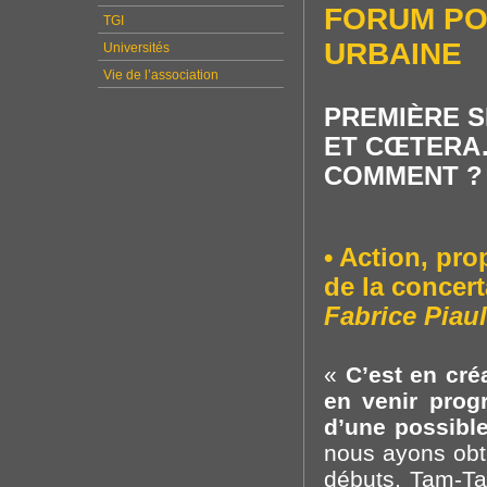
FORUM PO
TGI
URBAINE
Universités
Vie de l’association
PREMIÈRE S
ET CŒTERA
COMMENT ?
• Action, pro
de la concert
Fabrice Piau
«
C’est en cré
en venir prog
d’une possibl
nous ayons obt
débuts, Tam-Tam