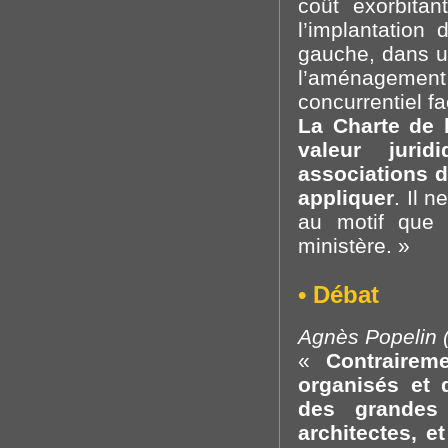
coût exorbita
l’implantation
gauche, dans u
l’aménagemen
concurrentiel f
La Charte de 
valeur juri
associations de
appliquer
. Il 
au motif que 
ministère. »
• Débat
Agnès Popelin (
«
Contrairem
organisés et 
des grandes
architectes, et