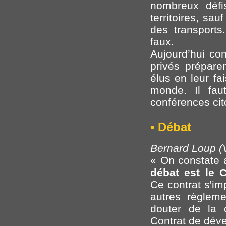
nombreux défi
territoires, sau
des transports
faux.
Aujourd’hui co
privés prépare
élus en leur fa
monde. Il fau
conférences cit
• Débat
Bernard Loup (V
« On constate a
débat est le C
Ce contrat s'im
autres règleme
douter de la c
Contrat de déve