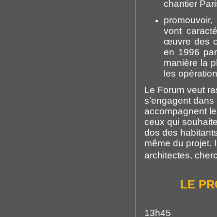
chantier Pari
promouvoir,
vont caract
œuvre des or
en 1996 par 
manière la p
les opératio
Le Forum veut ras
s’engagent dans l
accompagnent les 
ceux qui souhaite
dos des habitants
même du projet. I
architectes, cher
LE PRO
13h45