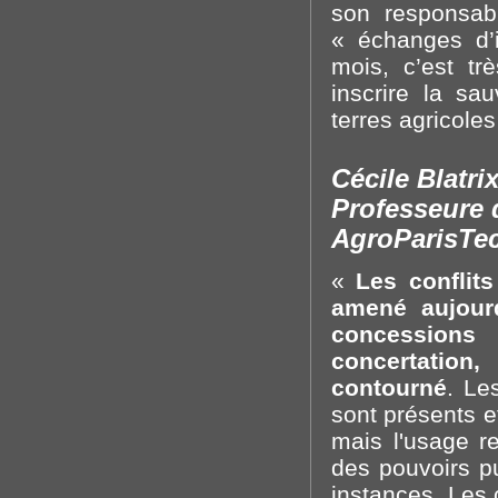
son responsabl
« échanges d’i
mois, c’est t
inscrire la sa
terres agricole
Cécile Blatri
Professeure 
AgroParisTe
«
Les conflit
amené aujourd
concessions
concertation
contourné
. Le
sont présents e
mais l'usage re
des pouvoirs p
instances. Les 