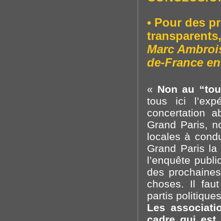
• Pour des p
transparents,
Marc Ambrois
de-France e
«
Non au “tou
tous ici l’ex
concertation 
Grand Paris, 
locales à condu
Grand Paris la 
l’enquête publiq
des prochaines
choses. Il fau
partis politique
Les associati
cadre qui est 