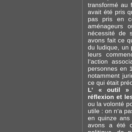
transformé au f
avait été pris q
pas pris en c
aménageurs ou
nécessité de s
avons fait ce q
du ludique, un
leurs commenc
l’action asso
personnes en 1
notamment jurid
ce qui était pr
L’ « outil »
réflexion et l
ou la volonté po
utile : on n’a 
en quinze ans
avons a été c