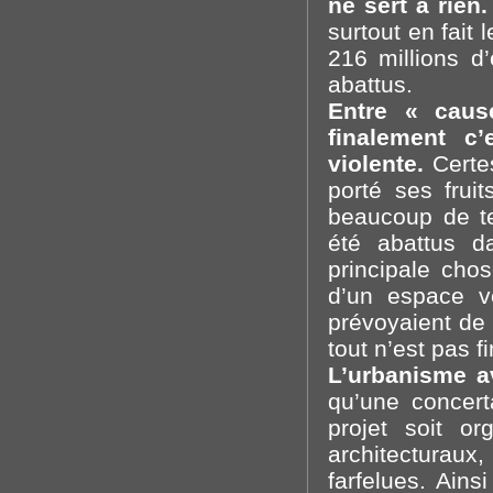
ne sert à rien.
surtout en fait
216 millions d
abattus.
Entre « caus
finalement c
violente.
Certes
porté ses frui
beaucoup de te
été abattus d
principale chos
d’un espace ve
prévoyaient de 
tout n’est pas f
L’urbanisme av
qu’une concert
projet soit o
architecturaux, 
farfelues. Ain