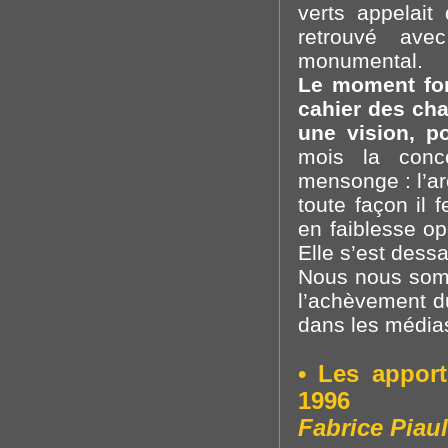
verts appelait
retrouvé ave
monumental.
Le moment fort
cahier des ch
une vision, p
mois la conc
mensonge : l’arc
toute façon il f
en faiblesse op
Elle s’est dess
Nous nous somm
l’achèvement du
dans les média
• Les apport
1996
Fabrice Piaul