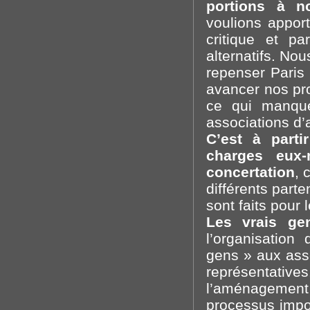
portions à n
voulions appor
critique et p
alternatifs. No
repenser Paris
avancer nos pro
ce qui manqu
associations d’
C’est à parti
charges eux
concertation
, 
différents part
sont faits pour 
Les vrais ge
l’organisation
gens » aux ass
représentati
l’aménagement 
processus impor