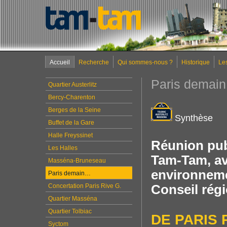
Accueil
Recherche
Qui sommes-nous ?
Historique
Le
Paris demai
Quartier Austerlitz
Bercy-Charenton
Berges de la Seine
Synthèse
Buffet de la Gare
Halle Freyssinet
Réunion pub
Les Halles
Tam-Tam, ave
Masséna-Bruneseau
environneme
Paris demain…
Concertation Paris Rive G.
Conseil régi
Quartier Masséna
Quartier Tolbiac
DE PARIS 
Syctom