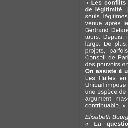
«
Les conflits
de légitimité
. 
seuls légitime
venue après l
Bertrand Delan
tours. Depuis, 
large. De plus
projets, parf
Conseil de Pari
des pouvoirs entr
On assiste à u
Les Halles en
Unibail impose l
une espèce de 
argument mas
contribuable. »
Elisabeth Bourg
«
La questi