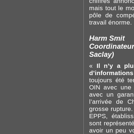
chiffres annon
mais tout le mo
pôle de compé
travail énorme.
Harm Smit
Coordinateur
Saclay)
«
Il n’y a pl
d’informations
toujours été t
OIN avec une m
avec un garan
l’arrivée de 
grosse rupture
EPPS, établiss
sont représenté
avoir un peu v