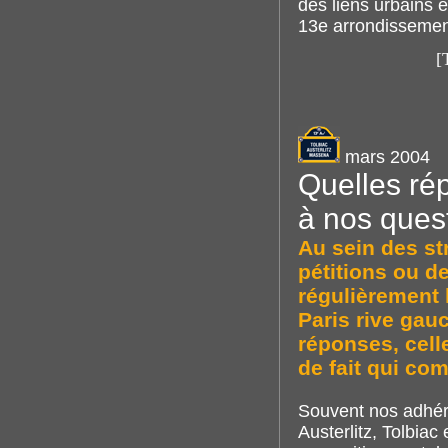
des liens urbains e
13e arrondissemen
[
mars 2004
Quelles ré
à nos ques
Au sein des s
pétitions ou d
régulièrement 
Paris rive ga
réponses, cell
de fait qui co
Souvent nos adhére
Austerlitz, Tolbiac