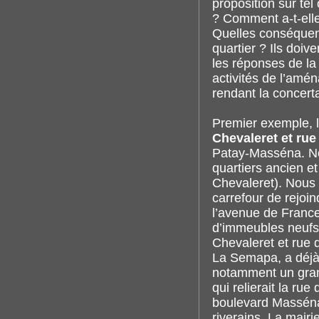
proposition sur tel 
? Comment a-t-elle 
Quelles conséquenc
quartier ? Ils doi
les réponses de la 
activités de l’amé
rendant la concertat
Premier exemple, 
Chevaleret et rue
Patay-Masséna. Nou
quartiers ancien et
Chevaleret). Nous 
carrefour de rejoin
l’avenue de Franc
d’immeubles neufs 
Chevaleret et rue d
La Semapa, a déjà c
notamment un gran
qui relierait la ru
boulevard Masséna
riverains. La mair