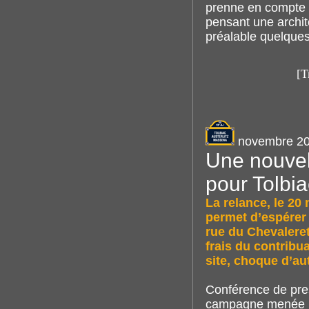
prenne en compte l
pensant une archit
préalable quelques 
[T
novembre 2
Une nouvel
pour Tolbi
La relance, le 20
permet d’espérer 
rue du Chevalere
frais du contribu
site, choque d’au
Conférence de pres
campagne menée pa