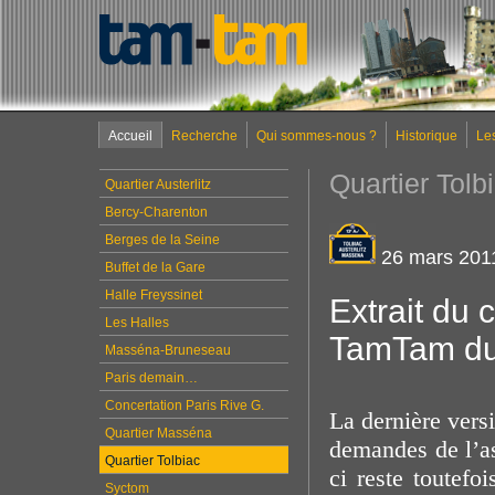
Accueil
Recherche
Qui sommes-nous ?
Historique
Le
Quartier Tolb
Quartier Austerlitz
Bercy-Charenton
Berges de la Seine
26 mars 201
Buffet de la Gare
Halle Freyssinet
Extrait du
Les Halles
TamTam du
Masséna-Bruneseau
Paris demain…
Concertation Paris Rive G.
La dernière vers
Quartier Masséna
demandes de l’as
Quartier Tolbiac
ci reste toutefo
Syctom