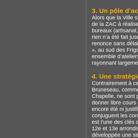
3. Un pôle d’ac
Alors que la Ville
de la ZAC à réalis
bureaux (artisanat, 
rien n’a été fait j
renonce sans délai
», au sud des Frig
ensemble d’ateliers
rayonnant largeme
4. Une straté
Contrairement à ce
Bruneseau, comme d
Chapelle, ne sont 
donner libre cours à
encore été ni justi
conjuguent les con
est l’une des clés
12e et 13e arrondis
développée une str