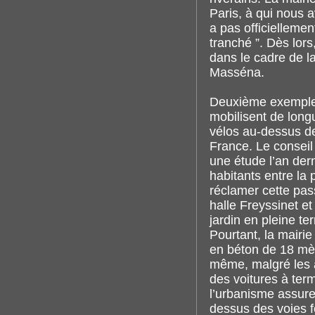
Paris, à qui nous a
a pas officiellemen
tranché ”. Dès lor
dans le cadre de la
Masséna.
Deuxième exemple,
mobilisent de long
vélos au-dessus de
France. Le conseil 
une étude l’an dern
habitants entre la
réclamer cette pass
halle Freyssinet e
jardin en pleine te
Pourtant, la mairi
en béton de 18 mèt
même, malgré les a
des voitures à ter
l’urbanisme assur
dessus des voies fe