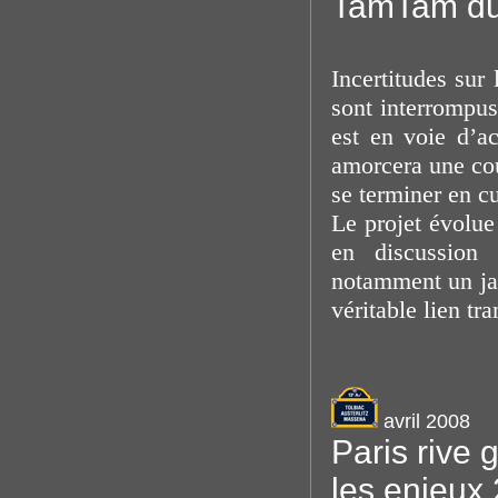
TamTam du
Incertitudes sur
sont interrompus
est en voie d’a
amorcera une cou
se terminer en c
Le projet évolue
en discussion 
notamment un jar
véritable lien tr
avril 2008
Paris rive 
les enjeux