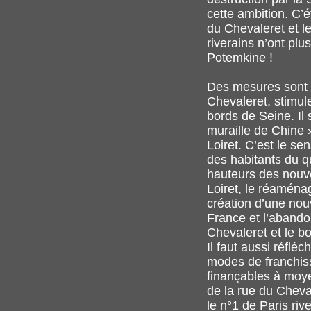
cette ambition. C’é
du Chevaleret et l
riverains n’ont pl
Potemkine !
Des mesures sont i
Chevaleret, stimule
bords de Seine. Il s
muraille de Chine 
Loiret. C’est le s
des habitants du q
hauteurs des nouve
Loiret, le réaména
création d’une nouv
France et l’abandon
Chevaleret et le 
Il faut aussi réfléc
modes de franchiss
finançables à moye
de la rue du Cheva
le n°1 de Paris riv