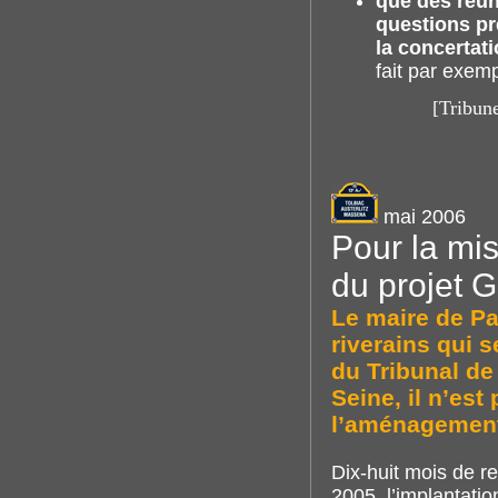
que des réun
questions pr
la concertat
fait par exem
[Tribun
mai 2006
Pour la mi
du projet 
Le maire de Pa
riverains qui 
du Tribunal de
Seine, il n’es
l’aménagement 
Dix-huit mois de re
2005, l’implantati