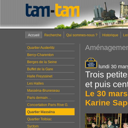
Accueil
Recherche
Qui sommes-nous ?
Historique
Le
Aménagement
Quartier Austerlitz
Bercy-Charenton
Berges de la Seine
lundi 30 mar
Buffet de la Gare
Trois petit
Halle Freyssinet
et puis cen
Les Halles
Masséna-Bruneseau
Le 30 mars
Paris demain…
Karine Sapo
Concertation Paris Rive G.
Quartier Masséna
Quartier Tolbiac
Syctom