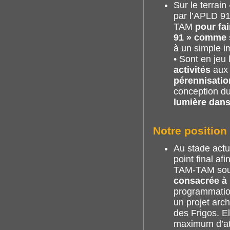
Sur le terrai
par l’APLD 91
TAM
pour fai
91 » comme si
à un simple i
• Sont en jeu
activités
aux 
pérennisatio
conception du
lumière dans 
Notre position
Au stade actue
point final af
TAM-TAM sou
consacrée à 
programmation
un projet arch
des Frigos. E
maximum d’ate