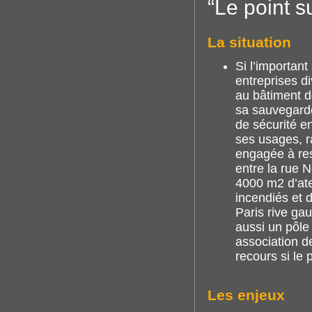
“Le point s
La situation
Si l’important 
entreprises di
au bâtiment de
sa sauvegarde.
de sécurité e
ses usages, ra
engagée à res
entre la rue N
4000 m2 d’atel
incendiés et 
Paris rive gau
aussi un pôle
association de
recours si le
Les enjeux