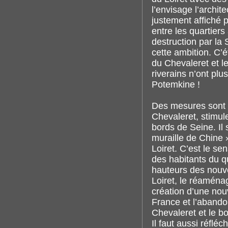
l’envisage l’archit
justement affiché pa
entre les quartier
destruction par la
cette ambition. C’é
du Chevaleret et l
riverains n’ont pl
Potemkine !
Des mesures sont i
Chevaleret, stimule
bords de Seine. Il s
muraille de Chine 
Loiret. C’est le s
des habitants du q
hauteurs des nouve
Loiret, le réaména
création d’une nouv
France et l’abandon
Chevaleret et le 
Il faut aussi réfléc