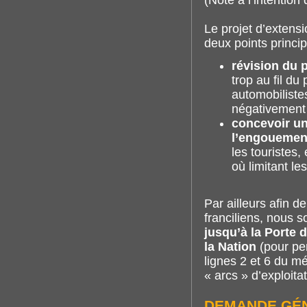
(Note à l’intentio
Le projet d’extensi
deux points princip
révision du 
trop au fil d
automobiliste
négativement 
concevoir un
l’engouemen
les touristes,
où limitant l
Par ailleurs afin 
franciliens, nous s
jusqu’à la Porte 
la Nation
(pour per
lignes 2 et 6 du mé
« arcs » d’exploit
DEMANDE GÉ