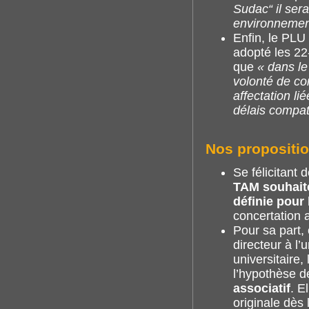
Sudac“ il ser
environnement
Enfin, le PLU
adopté les 22
que
« dans le
volonté de co
affectation li
délais compati
Nos propositi
Se félicitant 
TAM souhaite
définie pour
concertation 
Pour sa part, 
directeur à l
universitaire
l’hypothèse d
associatif
. E
originale dès 