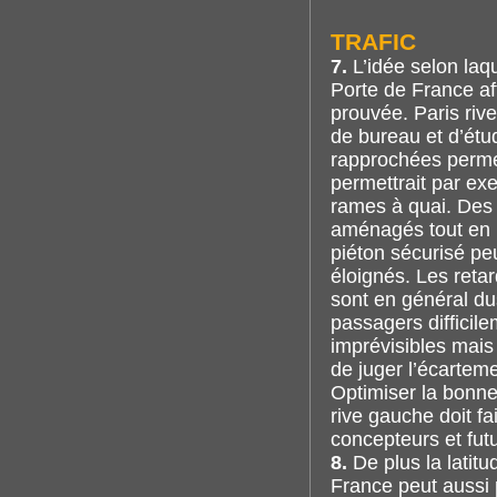
TRAFIC
7.
L’idée selon laqu
Porte de France aff
prouvée. Paris riv
de bureau et d’étu
rapprochées permet 
permettrait par ex
rames à quai. De
aménagés tout en 
piéton sécurisé pe
éloignés. Les reta
sont en général du
passagers difficil
imprévisibles mais
de juger l’écarteme
Optimiser la bonne 
rive gauche doit fa
concepteurs et fut
8.
De plus la latit
France peut aussi