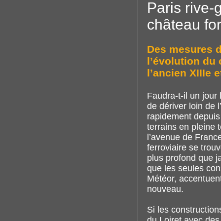
Paris rive-
château for
Des mesures do
l’évolution du
l’ancien XIIIe 
Faudra-t-il un jou
de dériver loin de 
rapidement depuis d
terrains en pleine 
l’avenue de France
ferroviaire se tro
plus profond que j
que les seules con
Météor, accentuent
nouveau.
Si les construction
du Loiret avec des