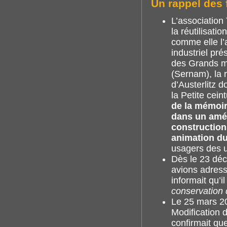
Un rappel des 
L’association
la réutilisati
comme elle l’
industriel pré
des Grands mo
(Sernam), la r
d’Austerlitz 
la Petite cei
de la mémoire
dans un amé
construction
animation du
usagers des u
Dès le 23 déc
avions adress
informait qu’i
conservation 
Le 25 mars 20
Modification d
confirmait qu