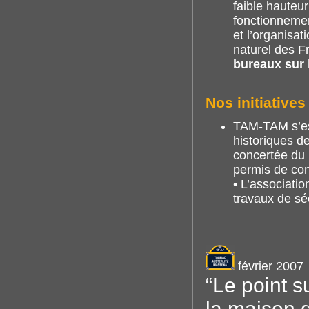
faible hauteu
fonctionnemen
et l’organisa
naturel des F
bureaux sur l
Nos initiatives
TAM-TAM s’est
historiques d
concertée du 
permis de con
• L’associatio
travaux de séc
février 2007
“Le point 
la maison 