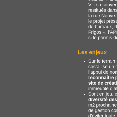
Ville a conve
restitués dans
la rue Neuve-T
le projet prés
de bureaux, d
Frigos », l’A
si le permis d
Les enjeux
Sur le terrai
cristallise u
l’appui de n
reconnaître 
site de créat
immeuble d’at
Sont en jeu, e
diversité des
m2 prochainem
de gestion co
d’éviter toute