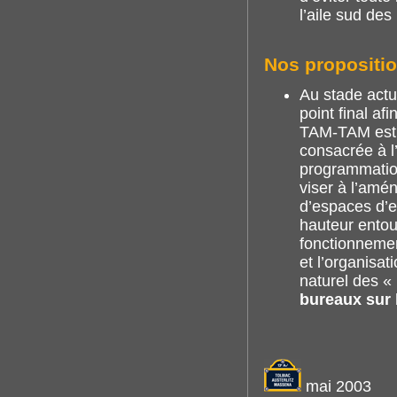
l’aile sud des
Nos propositi
Au stade actue
point final af
TAM-TAM estim
consacrée à l
programmation
viser à l’am
d’espaces d’e
hauteur entou
fonctionnemen
et l’organisa
naturel des «
bureaux sur l
mai 2003