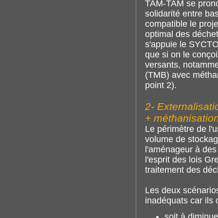
TAM-TAM se pronon
solidarité entre ba
compatible le proje
optimal des déchets
s'appuie le SYCTO
que si on le conço
versants, notammen
(TMB) avec méthani
point 2).
2- Externalisat
+ méthanisatio
Le périmètre de l'
volume de stockage
l'aménageur à des 
l'esprit des lois G
traitement des déc
Les deux scénarios
inadéquats car ils 
soit à diminu