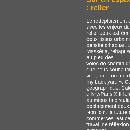
: relier
Le redéploiement 
avec les enjeux d
relier deux extrémi
deux tissus urbains
densité d’habitat. 
Masséna, rebaptis
au pied des
voies de chemin de
que nous souhaiton
ville, tout comme d
my back yard ». Co
géographique, Calc
d’Ivry/Paris XIII f
au mieux la circul
déplacement doux
Non loin, la future
commerces, est cens
travail de réflexio