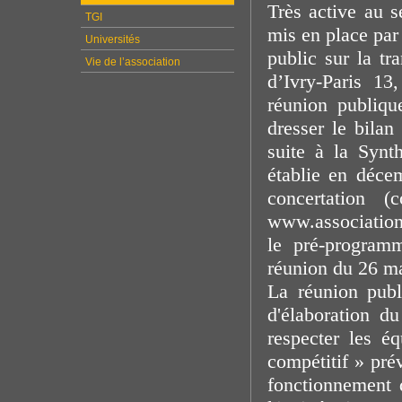
Très active au s
TGI
mis en place par
Universités
public sur la tr
Vie de l’association
d’Ivry-Paris 13
réunion publiqu
dresser le bila
suite à la Synt
établie en déce
concertation 
www.association
le pré-program
réunion du 26 mai
La réunion publ
d'élaboration d
respecter les é
compétitif » pré
fonctionnement d