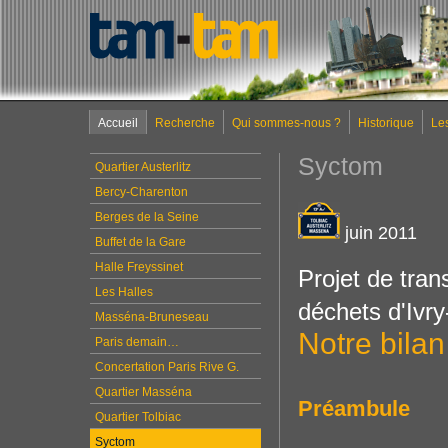
Accueil
Recherche
Qui sommes-nous ?
Historique
Le
Syctom
Quartier Austerlitz
Bercy-Charenton
Berges de la Seine
juin 2011
Buffet de la Gare
Halle Freyssinet
Projet de tran
Les Halles
déchets d'Ivry
Masséna-Bruneseau
Notre bilan
Paris demain…
Concertation Paris Rive G.
Quartier Masséna
Préambule
Quartier Tolbiac
Syctom